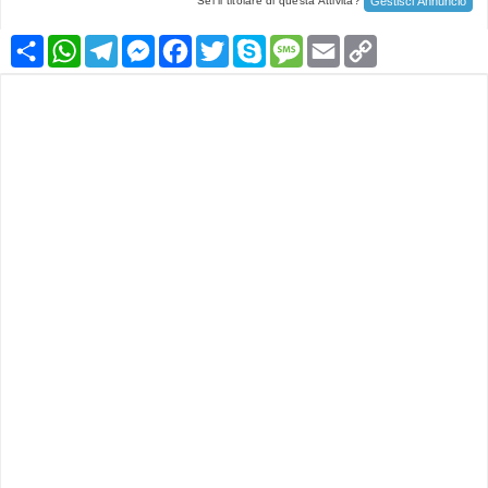
Gestisci Annuncio
Sei il titolare di questa Attività?
Condividi
WhatsApp
Telegram
Messenger
Facebook
Twitter
Skype
Message
Email
Copy
Link