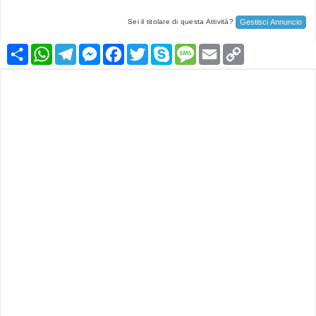
Gestisci Annuncio
Sei il titolare di questa Attività?
Condividi
WhatsApp
Telegram
Messenger
Facebook
Twitter
Skype
Message
Email
Copy
Link