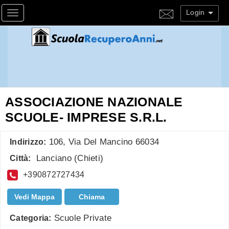
Login
Toggle navigation
ASSOCIAZIONE NAZIONALE
SCUOLE- IMPRESE S.R.L.
106, Via Del Mancino 66034
Indirizzo:
Lanciano
(
Chieti
)
Città:
+390872727434
Vedi Mappa
Chiama
Scuole Private
Categoria: