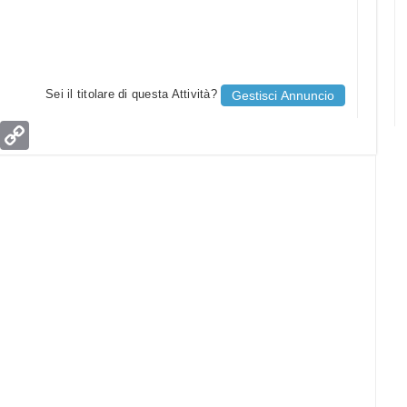
Sei il titolare di questa Attività?
Gestisci Annuncio
age
Email
Copy
Link