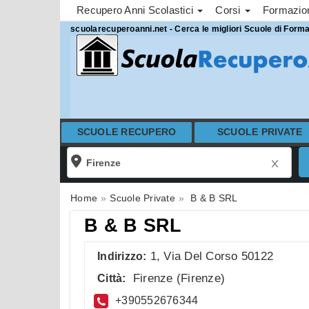
Recupero Anni Scolastici
Corsi
Formazi
scuolarecuperoanni.net - Cerca le migliori Scuole di Form
SCUOLE RECUPERO
SCUOLE PRIVATE
Home
Scuole Private
B & B SRL
B & B SRL
1, Via Del Corso 50122
Indirizzo:
Firenze
(
Firenze
)
Città:
+390552676344