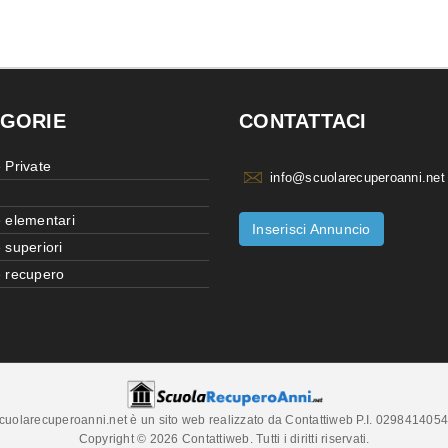
GORIE
CONTATTACI
 Private
info@scuolarecuperoanni.net
 elementari
Inserisci Annuncio
 superiori
 recupero
cuolarecuperoanni.net è un sito web realizzato da Contattiweb P.I. 029841405
Copyright © 2026 Contattiweb. Tutti i diritti riservati.