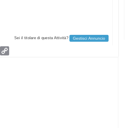
Sei il titolare di questa Attività?
Gestisci Annuncio
age
Email
Copy
Link