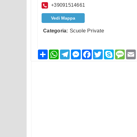
+39091514661
Vedi Mappa
Scuole Private
Categoria:
Condividi
WhatsApp
Telegram
Messenger
Facebook
Twitter
Skype
Mess