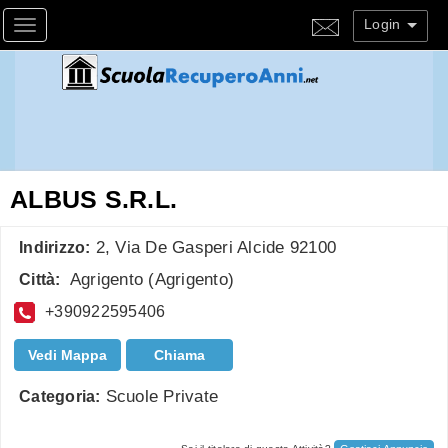
Login
Toggle navigation
ALBUS S.R.L.
2, Via De Gasperi Alcide 92100
Indirizzo:
Agrigento
(
Agrigento
)
Città:
+390922595406
Vedi Mappa
Chiama
Scuole Private
Categoria: