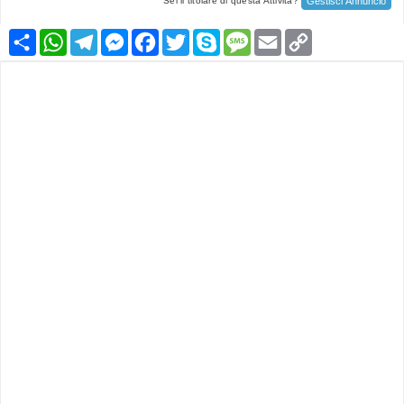
Gestisci Annuncio
Sei il titolare di questa Attività?
Condividi
WhatsApp
Telegram
Messenger
Facebook
Twitter
Skype
Message
Email
Copy
Link