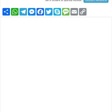
Gestisci Annuncio
Sei il titolare di questa Attività?
Condividi
WhatsApp
Telegram
Messenger
Facebook
Twitter
Skype
Message
Email
Copy
Link