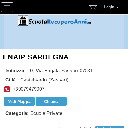
Login
Toggle navigation
ENAIP SARDEGNA
10, Via Brigata Sassari 07031
Indirizzo:
Castelsardo
(
Sassari
)
Città:
+39079479007
Vedi Mappa
Chiama
Scuole Private
Categoria: