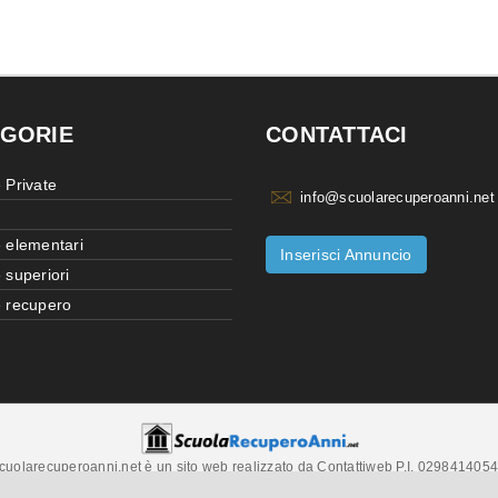
GORIE
CONTATTACI
 Private
info@scuolarecuperoanni.net
 elementari
Inserisci Annuncio
 superiori
 recupero
cuolarecuperoanni.net è un sito web realizzato da Contattiweb P.I. 029841405
Copyright © 2026 Contattiweb. Tutti i diritti riservati.