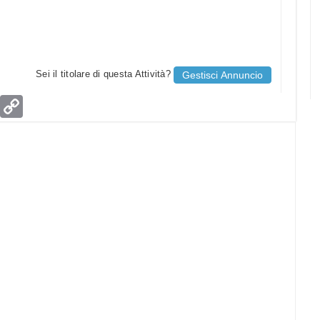
Sei il titolare di questa Attività?
Gestisci Annuncio
age
Email
Copy
Link