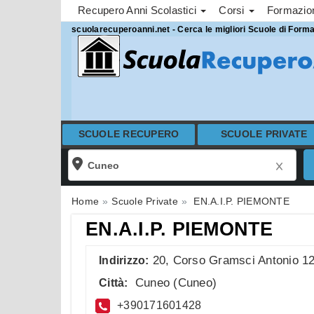
Recupero Anni Scolastici
Corsi
Formazi
scuolarecuperoanni.net - Cerca le migliori Scuole di Form
SCUOLE RECUPERO
SCUOLE PRIVATE
Home
Scuole Private
EN.A.I.P. PIEMONTE
EN.A.I.P. PIEMONTE
20, Corso Gramsci Antonio 1
Indirizzo:
Cuneo
(
Cuneo
)
Città:
+390171601428