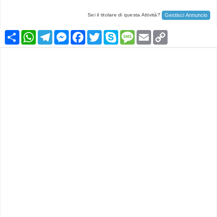
Gestisci Annuncio
Sei il titolare di questa Attività?
Condividi
WhatsApp
Telegram
Messenger
Facebook
Twitter
Skype
Message
Email
Copy
Link