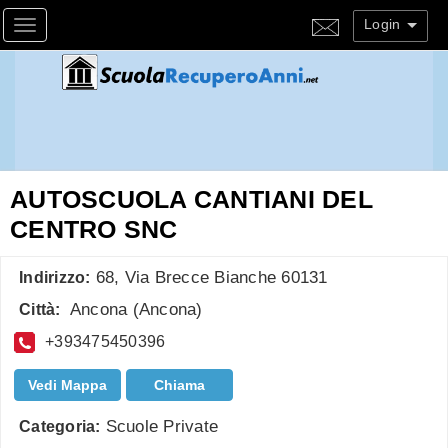
Login
Toggle navigation
AUTOSCUOLA CANTIANI DEL
CENTRO SNC
68, Via Brecce Bianche 60131
Indirizzo:
Ancona
(
Ancona
)
Città:
+393475450396
Vedi Mappa
Chiama
Scuole Private
Categoria: