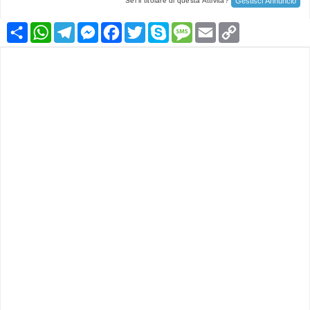
Gestisci Annuncio
Sei il titolare di questa Attività?
Condividi
WhatsApp
Telegram
Messenger
Facebook
Twitter
Skype
Message
Email
Copy
Link