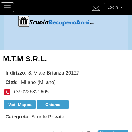
Login
Toggle navigation
M.T.M S.R.L.
8, Viale Brianza 20127
Indirizzo:
Milano
(
Milano
)
Città:
+390226821605
Vedi Mappa
Chiama
Scuole Private
Categoria: