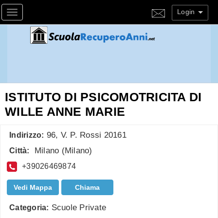
Login
Toggle navigation
ISTITUTO DI PSICOMOTRICITA DI
WILLE ANNE MARIE
96, V. P. Rossi 20161
Indirizzo:
Milano
(
Milano
)
Città:
+39026469874
Vedi Mappa
Chiama
Scuole Private
Categoria: