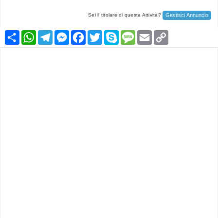
Gestisci Annuncio
Sei il titolare di questa Attività?
Condividi
WhatsApp
Telegram
Messenger
Facebook
Twitter
Skype
Message
Email
Copy
Link