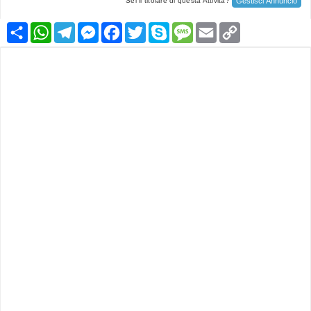
Gestisci Annuncio
Sei il titolare di questa Attività?
Condividi
WhatsApp
Telegram
Messenger
Facebook
Twitter
Skype
Message
Email
Copy
Link