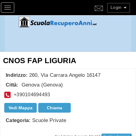
Login
Toggle navigation
CNOS FAP LIGURIA
260, Via Carrara Angelo 16147
Indirizzo:
Genova
(
Genova
)
Città:
+390104694493
Vedi Mappa
Chiama
Scuole Private
Categoria: