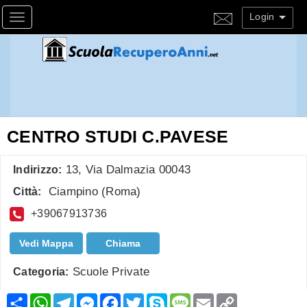
Login
Toggle navigation
CENTRO STUDI C.PAVESE
13, Via Dalmazia 00043
Indirizzo:
Ciampino
(
Roma
)
Città:
+39067913736
Vedi Mappa
Chiama
Scuole Private
Categoria:
Condividi
WhatsApp
Telegram
Messenger
Facebook
Twitter
Skype
Message
Email
Copy