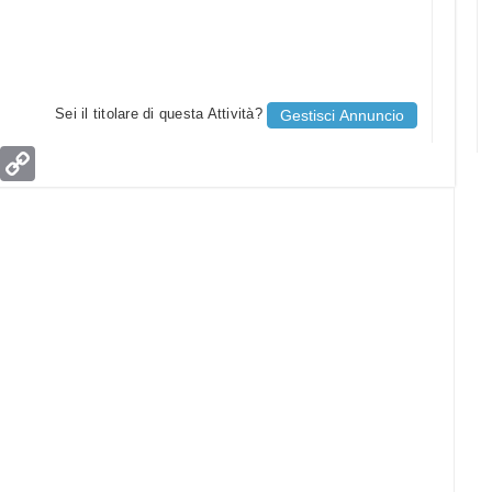
Sei il titolare di questa Attività?
Gestisci Annuncio
age
Email
Copy
Link