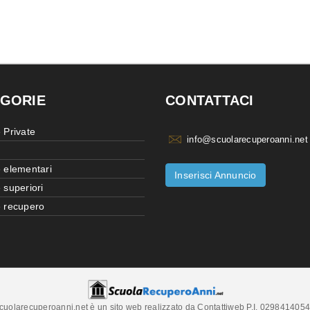
GORIE
CONTATTACI
 Private
info@scuolarecuperoanni.net
 elementari
Inserisci Annuncio
 superiori
 recupero
cuolarecuperoanni.net è un sito web realizzato da Contattiweb P.I. 029841405