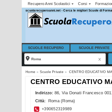
Recupero Anni Scolastici
Corsi
Formazi
scuolarecuperoanni.net - Cerca le migliori Scuole di Form
SCUOLE RECUPERO
SCUOLE PRIVATE
Home
Scuole Private
CENTRO EDUCATIVO MA
CENTRO EDUCATIVO M
86, Via Donati Francesco 001
Indirizzo:
Roma
(
Roma
)
Città:
+390652319989