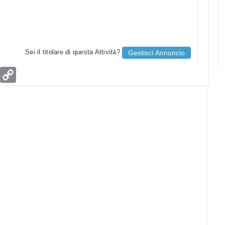
Sei il titolare di questa Attività?
Gestisci Annuncio
age
Email
Copy
Link