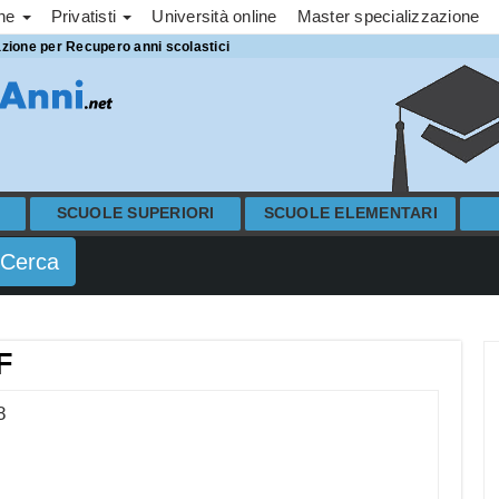
one
Privatisti
Università online
Master specializzazione
azione per Recupero anni scolastici
SCUOLE SUPERIORI
SCUOLE ELEMENTARI
F
8