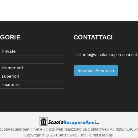
GORIE
CONTATTACI
 Private
info@scuolarecuperoanni.net
 elementari
Inserisci Annuncio
 superiori
 recupero
cuolarecuperoanni.net è un sito web realizzato da Contattiweb P.I. 029841405
Copyright © 2026 Contattiweb. Tutti i diritti riservati.