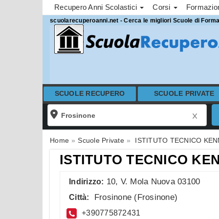
Recupero Anni Scolastici
Corsi
Formazi
scuolarecuperoanni.net - Cerca le migliori Scuole di Form
SCUOLE RECUPERO
SCUOLE PRIVATE
Home
Scuole Private
ISTITUTO TECNICO KEN
ISTITUTO TECNICO KE
10, V. Mola Nuova 03100
Indirizzo:
Frosinone
(
Frosinone
)
Città:
+390775872431