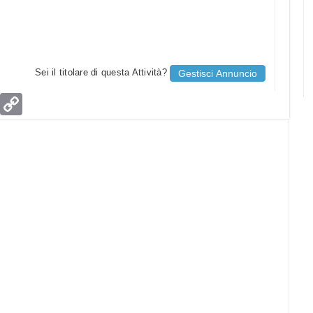
Sei il titolare di questa Attività?
Gestisci Annuncio
age
Email
Copy
Link