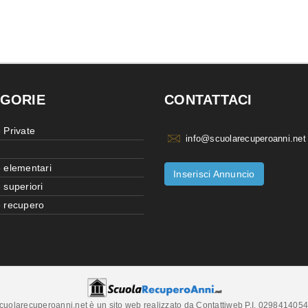
GORIE
CONTATTACI
 Private
info@scuolarecuperoanni.net
 elementari
Inserisci Annuncio
 superiori
 recupero
cuolarecuperoanni.net è un sito web realizzato da Contattiweb P.I. 029841405