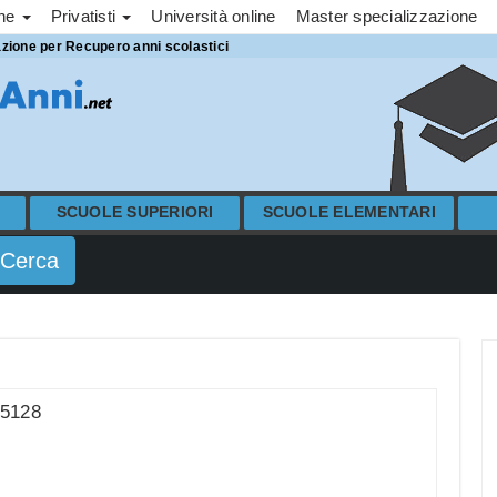
one
Privatisti
Università online
Master specializzazione
azione per Recupero anni scolastici
SCUOLE SUPERIORI
SCUOLE ELEMENTARI
65128