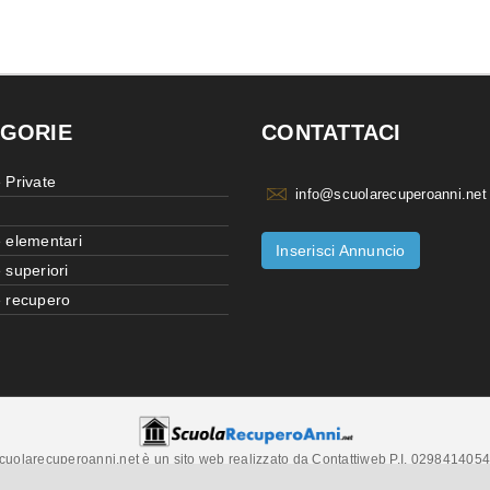
GORIE
CONTATTACI
 Private
info@scuolarecuperoanni.net
 elementari
Inserisci Annuncio
 superiori
 recupero
cuolarecuperoanni.net è un sito web realizzato da Contattiweb P.I. 029841405
Copyright © 2026 Contattiweb. Tutti i diritti riservati.