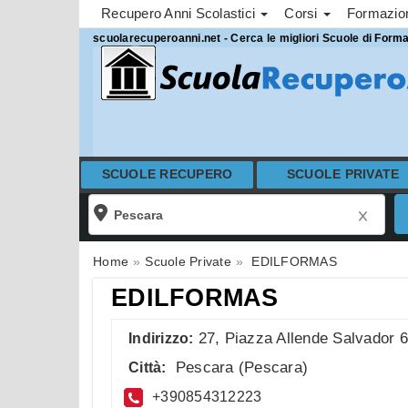
Recupero Anni Scolastici
Corsi
Formazi
scuolarecuperoanni.net - Cerca le migliori Scuole di Form
SCUOLE RECUPERO
SCUOLE PRIVATE
Home
Scuole Private
EDILFORMAS
EDILFORMAS
27, Piazza Allende Salvador 
Indirizzo:
Pescara
(
Pescara
)
Città:
+390854312223