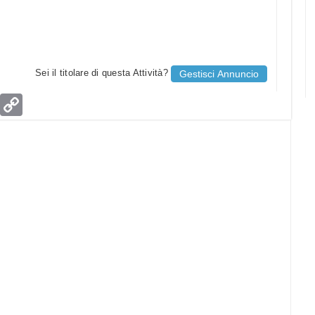
Sei il titolare di questa Attività?
Gestisci Annuncio
age
Email
Copy
Link