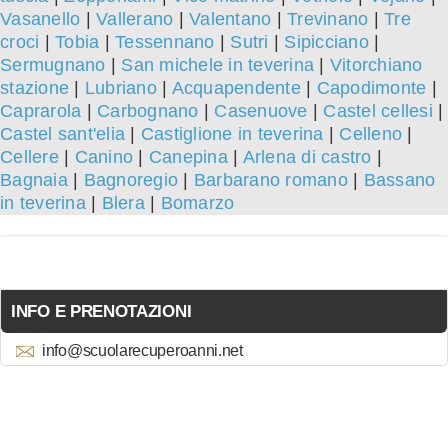
Vasanello
|
Vallerano
|
Valentano
|
Trevinano
|
Tre
croci
|
Tobia
|
Tessennano
|
Sutri
|
Sipicciano
|
Sermugnano
|
San michele in teverina
|
Vitorchiano
stazione
|
Lubriano
|
Acquapendente
|
Capodimonte
|
Caprarola
|
Carbognano
|
Casenuove
|
Castel cellesi
|
Castel sant'elia
|
Castiglione in teverina
|
Celleno
|
Cellere
|
Canino
|
Canepina
|
Arlena di castro
|
Bagnaia
|
Bagnoregio
|
Barbarano romano
|
Bassano
in teverina
|
Blera
|
Bomarzo
INFO E PRENOTAZIONI
info@scuolarecuperoanni.net