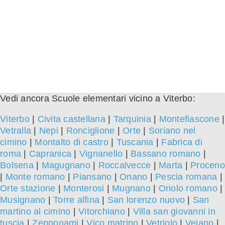
Vedi ancora Scuole elementari vicino a Viterbo:
Viterbo
|
Civita castellana
|
Tarquinia
|
Montefiascone
|
Vetralla
|
Nepi
|
Ronciglione
|
Orte
|
Soriano nel
cimino
|
Montalto di castro
|
Tuscania
|
Fabrica di
roma
|
Capranica
|
Vignanello
|
Bassano romano
|
Bolsena
|
Magugnano
|
Roccalvecce
|
Marta
|
Proceno
|
Monte romano
|
Piansano
|
Onano
|
Pescia romana
|
Orte stazione
|
Monterosi
|
Mugnano
|
Oriolo romano
|
Musignano
|
Torre alfina
|
San lorenzo nuovo
|
San
martino al cimino
|
Vitorchiano
|
Villa san giovanni in
tuscia
|
Zepponami
|
Vico matrino
|
Vetriolo
|
Vejano
|