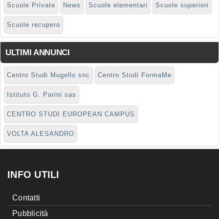
Scuole Private
News
Scuole elementari
Scuole superiori
Scuole recupero
ULTIMI ANNUNCI
Centro Studi Mugello snc
Centro Studi FormaMe
Istituto G. Parini sas
CENTRO STUDI EUROPEAN CAMPUS
VOLTA ALESANDRO
INFO UTILI
Contatti
Pubblicità