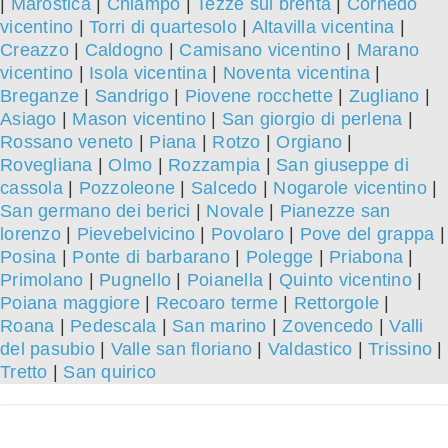
|
Marostica
|
Chiampo
|
Tezze sul brenta
|
Cornedo
vicentino
|
Torri di quartesolo
|
Altavilla vicentina
|
Creazzo
|
Caldogno
|
Camisano vicentino
|
Marano
vicentino
|
Isola vicentina
|
Noventa vicentina
|
Breganze
|
Sandrigo
|
Piovene rocchette
|
Zugliano
|
Asiago
|
Mason vicentino
|
San giorgio di perlena
|
Rossano veneto
|
Piana
|
Rotzo
|
Orgiano
|
Rovegliana
|
Olmo
|
Rozzampia
|
San giuseppe di
cassola
|
Pozzoleone
|
Salcedo
|
Nogarole vicentino
|
San germano dei berici
|
Novale
|
Pianezze san
lorenzo
|
Pievebelvicino
|
Povolaro
|
Pove del grappa
|
Posina
|
Ponte di barbarano
|
Polegge
|
Priabona
|
Primolano
|
Pugnello
|
Poianella
|
Quinto vicentino
|
Poiana maggiore
|
Recoaro terme
|
Rettorgole
|
Roana
|
Pedescala
|
San marino
|
Zovencedo
|
Valli
del pasubio
|
Valle san floriano
|
Valdastico
|
Trissino
|
Tretto
|
San quirico