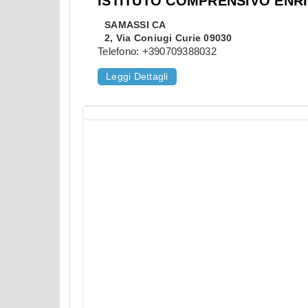
ISTITUTO COMPRENSIVO ENR
SAMASSI
CA
2, Via Coniugi Curie 09030
Telefono:
+390709388032
Leggi Dettagli