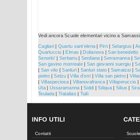
Vedi ancora Scuole elementari vicino a Samassi
Cagliari
|
Quartu sant'elena
|
Pirri
|
Selargius
|
A
Quartucciu
|
Elmas
|
Dolianova
|
San benedetto
Senorbi'
|
Serbariu
|
Serdiana
|
Serramanna
|
Se
San gavino monreale
|
San giovanni suergiu
|
Sa
|
San vito
|
Sanluri
|
Sanluri stato
|
Samatzai
|
Sa
pietro
|
Setzu
|
Villa d'orri
|
Villa san pietro
|
Villa
|
Villaspeciosa
|
Villanovafranca
|
Villaperuccio
|
Uta
|
Ussaramanna
|
Siddi
|
Siliqua
|
Silius
|
Sira
Teulada
|
Tratalias
|
Tuili
INFO UTILI
CATE
Contatti
Scuole