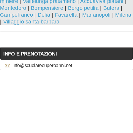
miniere
|
Vallelunga pratameno
|
Acquaviva platani
|
Montedoro
|
Bompensiere
|
Borgo petilia
|
Butera
|
Campofranco
|
Delia
|
Favarella
|
Marianopoli
|
Milena
|
Villaggio santa barbara
INFO E PRENOTAZIONI
info@scuolarecuperoanni.net