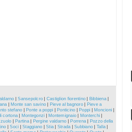
aldarno
|
Sansepolcro
|
Castiglion fiorentino
|
Bibbiena
|
iana
|
Monte san savino
|
Pieve al bagnoro
|
Pieve a
nto stefano
|
Ponte a poppi
|
Ponticino
|
Poppi
|
Moncioni
|
i cortona
|
Montegonzi
|
Montemignaio
|
Monterchi
|
zzuolo
|
Partina
|
Pergine valdarno
|
Porrena
|
Pozzo della
ino
|
Soci
|
Staggiano
|
Stia
|
Strada
|
Subbiano
|
Talla
|