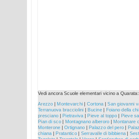
Vedi ancora Scuole elementari vicino a Quarata:
Arezzo
|
Montevarchi
|
Cortona
|
San giovanni v
Terranuova bracciolini
|
Bucine
|
Foiano della ch
presciano
|
Pietraviva
|
Pieve al toppo
|
Pieve sa
Pian di sco
|
Montagnano alberoro
|
Montanare d
Monterone
|
Ortignano
|
Palazzo del pero
|
Pala
chiana
|
Pratantico
|
Serravalle di bibbiena
|
Sest