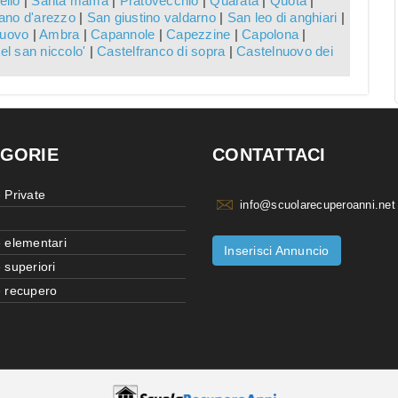
ello
|
Santa mama
|
Pratovecchio
|
Quarata
|
Quota
|
iano d'arezzo
|
San giustino valdarno
|
San leo di anghiari
|
nuovo
|
Ambra
|
Capannole
|
Capezzine
|
Capolona
|
el san niccolo'
|
Castelfranco di sopra
|
Castelnuovo dei
GORIE
CONTATTACI
 Private
info@scuolarecuperoanni.net
 elementari
Inserisci Annuncio
 superiori
 recupero