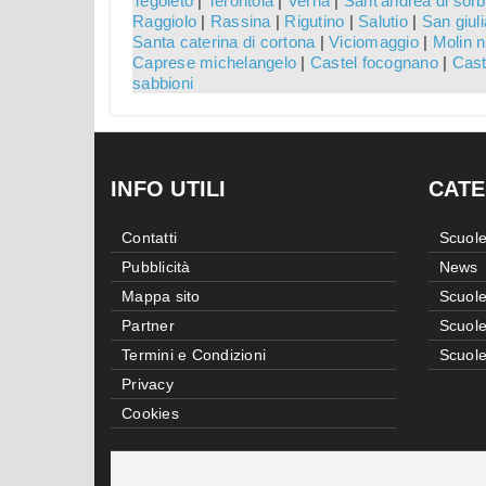
Tegoleto
|
Terontola
|
Verna
|
Sant'andrea di sorb
Raggiolo
|
Rassina
|
Rigutino
|
Salutio
|
San giul
Santa caterina di cortona
|
Viciomaggio
|
Molin 
Caprese michelangelo
|
Castel focognano
|
Cast
sabbioni
INFO UTILI
CATE
Contatti
Scuole
Pubblicità
News
Mappa sito
Scuole
Partner
Scuole
Termini e Condizioni
Scuole
Privacy
Cookies