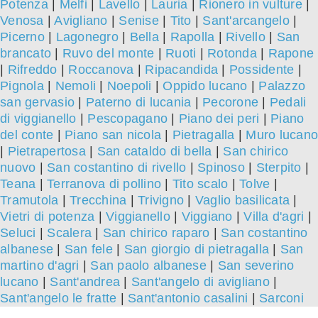
Potenza
|
Melfi
|
Lavello
|
Lauria
|
Rionero in vulture
|
Venosa
|
Avigliano
|
Senise
|
Tito
|
Sant'arcangelo
|
Picerno
|
Lagonegro
|
Bella
|
Rapolla
|
Rivello
|
San
brancato
|
Ruvo del monte
|
Ruoti
|
Rotonda
|
Rapone
|
Rifreddo
|
Roccanova
|
Ripacandida
|
Possidente
|
Pignola
|
Nemoli
|
Noepoli
|
Oppido lucano
|
Palazzo
san gervasio
|
Paterno di lucania
|
Pecorone
|
Pedali
di viggianello
|
Pescopagano
|
Piano dei peri
|
Piano
del conte
|
Piano san nicola
|
Pietragalla
|
Muro lucano
|
Pietrapertosa
|
San cataldo di bella
|
San chirico
nuovo
|
San costantino di rivello
|
Spinoso
|
Sterpito
|
Teana
|
Terranova di pollino
|
Tito scalo
|
Tolve
|
Tramutola
|
Trecchina
|
Trivigno
|
Vaglio basilicata
|
Vietri di potenza
|
Viggianello
|
Viggiano
|
Villa d'agri
|
Seluci
|
Scalera
|
San chirico raparo
|
San costantino
albanese
|
San fele
|
San giorgio di pietragalla
|
San
martino d'agri
|
San paolo albanese
|
San severino
lucano
|
Sant'andrea
|
Sant'angelo di avigliano
|
Sant'angelo le fratte
|
Sant'antonio casalini
|
Sarconi