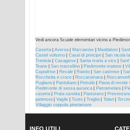
Vedi ancora Scuole elementari vicino a Piedimo
Caserta
|
Aversa
|
Marcianise
|
Maddaloni
|
Sant
Castel volturno
|
Casal di principe
|
San nicola la
Trentola
|
Casagiove
|
Santa maria a vico
|
Sant'
Teano
|
San marcellino
|
Piedimonte matese
|
Vi
Capodrise
|
Recale
|
Riardo
|
San castrese
|
San
Rocchetta e croce
|
Roccaromana
|
Roccamonf
Pugliano
|
Pantuliano
|
Petrullo
|
Piana di monte 
Piedimonte di sessa aurunca
|
Pietramelara
|
Pi
caserta
|
Prata sannita
|
Pastorano
|
Presenzan
patenora
|
Vaglie
|
Tuoro
|
Treglia
|
Totari
|
Torcin
Villaggio coppola pinetamare
INFO UTILI
CATE