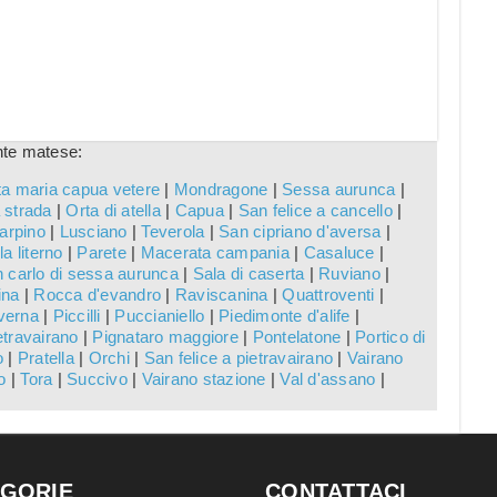
nte matese:
a maria capua vetere
|
Mondragone
|
Sessa aurunca
|
 strada
|
Orta di atella
|
Capua
|
San felice a cancello
|
arpino
|
Lusciano
|
Teverola
|
San cipriano d'aversa
|
lla literno
|
Parete
|
Macerata campania
|
Casaluce
|
 carlo di sessa aurunca
|
Sala di caserta
|
Ruviano
|
ina
|
Rocca d'evandro
|
Raviscanina
|
Quattroventi
|
verna
|
Piccilli
|
Puccianiello
|
Piedimonte d'alife
|
etravairano
|
Pignataro maggiore
|
Pontelatone
|
Portico di
o
|
Pratella
|
Orchi
|
San felice a pietravairano
|
Vairano
o
|
Tora
|
Succivo
|
Vairano stazione
|
Val d'assano
|
GORIE
CONTATTACI