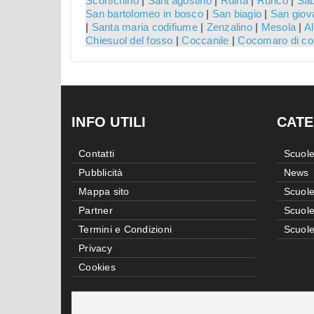
Scortichino
|
Sant'agostino
|
Ruina
|
Runco
|
Sab
San bartolomeo in bosco
|
San biagio
|
San giova
|
Santa maria codifiume
|
Zenzalino
|
Mesola
|
Al
Chiesuol del fosso
|
Coccanile
|
Cocomaro di co
INFO UTILI
CATE
Contatti
Scuole
Pubblicità
News
Mappa sito
Scuole
Partner
Scuole
Termini e Condizioni
Scuole
Privacy
Cookies