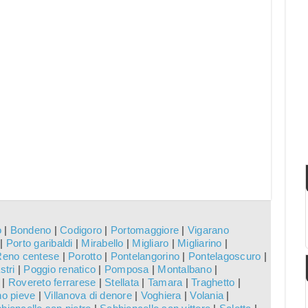
o
|
Bondeno
|
Codigoro
|
Portomaggiore
|
Vigarano
|
Porto garibaldi
|
Mirabello
|
Migliaro
|
Migliarino
|
Reno centese
|
Porotto
|
Pontelangorino
|
Pontelagoscuro
|
stri
|
Poggio renatico
|
Pomposa
|
Montalbano
|
|
Rovereto ferrarese
|
Stellata
|
Tamara
|
Traghetto
|
no pieve
|
Villanova di denore
|
Voghiera
|
Volania
|