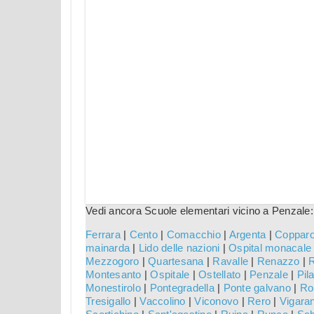
Vedi ancora Scuole elementari vicino a Penzale:
Ferrara
|
Cento
|
Comacchio
|
Argenta
|
Coppar
mainarda
|
Lido delle nazioni
|
Ospital monacale
Mezzogoro
|
Quartesana
|
Ravalle
|
Renazzo
|
Montesanto
|
Ospitale
|
Ostellato
|
Penzale
|
Pila
Monestirolo
|
Pontegradella
|
Ponte galvano
|
Ro
Tresigallo
|
Vaccolino
|
Viconovo
|
Rero
|
Vigara