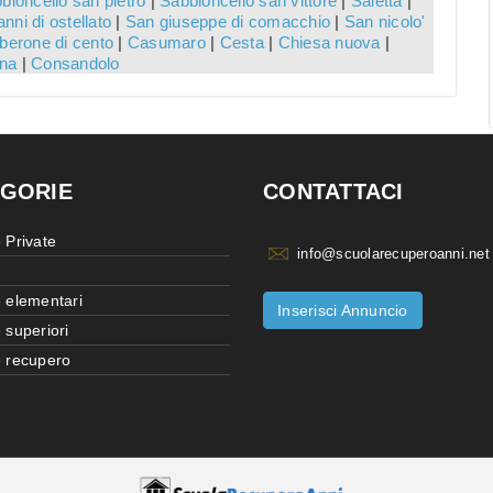
bioncello san pietro
|
Sabbioncello san vittore
|
Saletta
|
nni di ostellato
|
San giuseppe di comacchio
|
San nicolo'
berone di cento
|
Casumaro
|
Cesta
|
Chiesa nuova
|
na
|
Consandolo
GORIE
CONTATTACI
 Private
info@scuolarecuperoanni.net
 elementari
Inserisci Annuncio
 superiori
 recupero