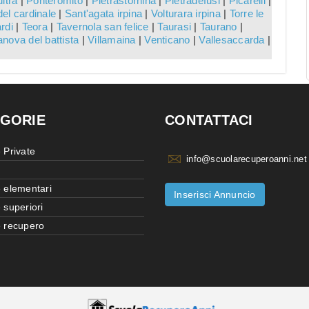
ltra
|
Ponteromito
|
Pietrastornina
|
Pietradefusi
|
Picarelli
|
el cardinale
|
Sant'agata irpina
|
Volturara irpina
|
Torre le
rdi
|
Teora
|
Tavernola san felice
|
Taurasi
|
Taurano
|
lanova del battista
|
Villamaina
|
Venticano
|
Vallesaccarda
|
GORIE
CONTATTACI
 Private
info@scuolarecuperoanni.net
 elementari
Inserisci Annuncio
 superiori
 recupero