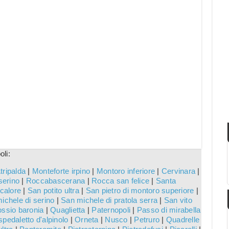
li:
tripalda
|
Monteforte irpino
|
Montoro inferiore
|
Cervinara
|
serino
|
Roccabascerana
|
Rocca san felice
|
Santa
calore
|
San potito ultra
|
San pietro di montoro superiore
|
ichele di serino
|
San michele di pratola serra
|
San vito
ssio baronia
|
Quaglietta
|
Paternopoli
|
Passo di mirabella
pedaletto d'alpinolo
|
Orneta
|
Nusco
|
Petruro
|
Quadrelle