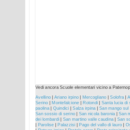
Vedi ancora Scuole elementari vicino a Paternopo
Avellino
|
Ariano irpino
|
Mercogliano
|
Solofra
|
A
Serino
|
Montefalcione
|
Rotondi
|
Santa lucia di 
paolina
|
Quindici
|
Salza irpina
|
San mango sul 
San sossio di serino
|
San nicola baronia
|
San m
dei lombardi
|
San martino valle caudina
|
San so
|
Parolise
|
Palazzisi
|
Pago del vallo di lauro
|
Os