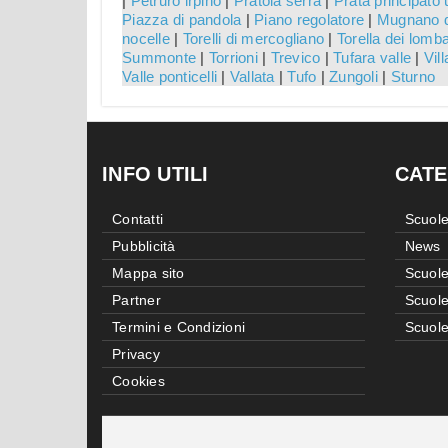
|
Petruro irpino
|
Pratola serra
|
Prata principato u
Piazza di pandola
|
Piano regolatore
|
Mugnano d
nocelle
|
Torelli di mercogliano
|
Torella dei lomba
Summonte
|
Torrioni
|
Trevico
|
Tufara valle
|
Vil
Valle ponticelli
|
Vallata
|
Tufo
|
Zungoli
|
Sturno
INFO UTILI
CATE
Contatti
Scuole
Pubblicità
News
Mappa sito
Scuole
Partner
Scuole
Termini e Condizioni
Scuole
Privacy
Cookies