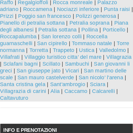
Raffo
|
Regalgioffoli
|
Rocca monreale
|
Palazzo
adriano
|
Roccamena
|
Nociazzi inferiore
|
Punta raisi
|
Prizzi
|
Poggio san francesco
|
Polizzi generosa
|
Pianello di petralia sottana
|
Petralia soprana
|
Piana
degli albanesi
|
Petralia sottana
|
Pollina
|
Porticello
|
Roccapalumba
|
San lorenzo colli
|
Roccella
guarnaschelli
|
San cipirello
|
Tommaso natale
|
Torre
normanna
|
Torretta
|
Trappeto
|
Ustica
|
Valledolmo
|
Villafrati
|
Villaggio turistico citta' del mare
|
Villagrazia
|
Sclafani bagni
|
Scillato
|
Sambuchi
|
San giovanni li
greci
|
San giuseppe jato
|
Vicari
|
San martino delle
scale
|
San mauro castelverde
|
San nicolo' l'arena
|
Santa cristina gela
|
Sant'ambrogio
|
Sciara
|
Villagrazia di carini
|
Alia
|
Caccamo
|
Calcarelli
|
Caltavuturo
INFO E PRENOTAZIONI