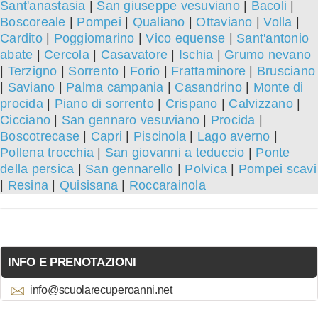
Sant'anastasia
|
San giuseppe vesuviano
|
Bacoli
|
Boscoreale
|
Pompei
|
Qualiano
|
Ottaviano
|
Volla
|
Cardito
|
Poggiomarino
|
Vico equense
|
Sant'antonio
abate
|
Cercola
|
Casavatore
|
Ischia
|
Grumo nevano
|
Terzigno
|
Sorrento
|
Forio
|
Frattaminore
|
Brusciano
|
Saviano
|
Palma campania
|
Casandrino
|
Monte di
procida
|
Piano di sorrento
|
Crispano
|
Calvizzano
|
Cicciano
|
San gennaro vesuviano
|
Procida
|
Boscotrecase
|
Capri
|
Piscinola
|
Lago averno
|
Pollena trocchia
|
San giovanni a teduccio
|
Ponte
della persica
|
San gennarello
|
Polvica
|
Pompei scavi
|
Resina
|
Quisisana
|
Roccarainola
INFO E PRENOTAZIONI
info@scuolarecuperoanni.net