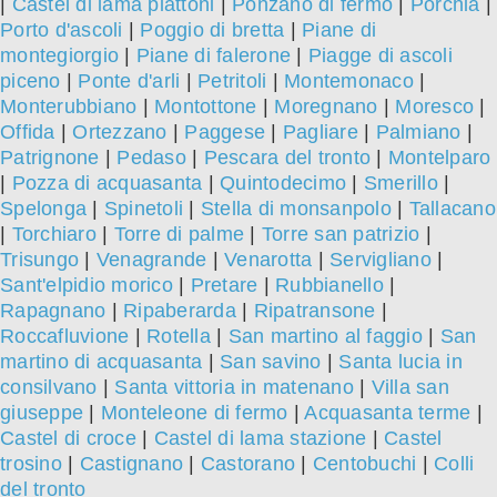
|
Castel di lama piattoni
|
Ponzano di fermo
|
Porchia
|
Porto d'ascoli
|
Poggio di bretta
|
Piane di
montegiorgio
|
Piane di falerone
|
Piagge di ascoli
piceno
|
Ponte d'arli
|
Petritoli
|
Montemonaco
|
Monterubbiano
|
Montottone
|
Moregnano
|
Moresco
|
Offida
|
Ortezzano
|
Paggese
|
Pagliare
|
Palmiano
|
Patrignone
|
Pedaso
|
Pescara del tronto
|
Montelparo
|
Pozza di acquasanta
|
Quintodecimo
|
Smerillo
|
Spelonga
|
Spinetoli
|
Stella di monsanpolo
|
Tallacano
|
Torchiaro
|
Torre di palme
|
Torre san patrizio
|
Trisungo
|
Venagrande
|
Venarotta
|
Servigliano
|
Sant'elpidio morico
|
Pretare
|
Rubbianello
|
Rapagnano
|
Ripaberarda
|
Ripatransone
|
Roccafluvione
|
Rotella
|
San martino al faggio
|
San
martino di acquasanta
|
San savino
|
Santa lucia in
consilvano
|
Santa vittoria in matenano
|
Villa san
giuseppe
|
Monteleone di fermo
|
Acquasanta terme
|
Castel di croce
|
Castel di lama stazione
|
Castel
trosino
|
Castignano
|
Castorano
|
Centobuchi
|
Colli
del tronto