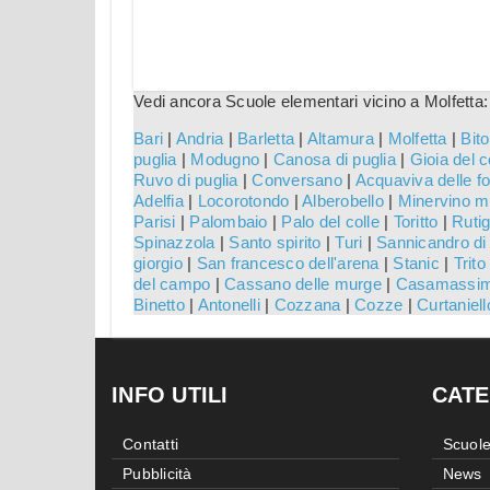
Vedi ancora Scuole elementari vicino a Molfetta:
Bari
|
Andria
|
Barletta
|
Altamura
|
Molfetta
|
Bito
puglia
|
Modugno
|
Canosa di puglia
|
Gioia del c
Ruvo di puglia
|
Conversano
|
Acquaviva delle fo
Adelfia
|
Locorotondo
|
Alberobello
|
Minervino m
Parisi
|
Palombaio
|
Palo del colle
|
Toritto
|
Rutig
Spinazzola
|
Santo spirito
|
Turi
|
Sannicandro di 
giorgio
|
San francesco dell'arena
|
Stanic
|
Trito
del campo
|
Cassano delle murge
|
Casamassi
Binetto
|
Antonelli
|
Cozzana
|
Cozze
|
Curtaniell
INFO UTILI
CATE
Contatti
Scuole
Pubblicità
News