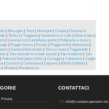
nto
|
Bisceglie
|
Trani
|
Monopoli
|
Corato
|
Gravina in
olle
|
Terlizzi
|
Triggiano
|
Santeramo in colle
|
Mola di bari
|
nti
|
Giovinazzo
|
Castellana grotte
|
Polignano a mare
|
urge
|
Poggio franco
|
Picone
|
Poggiorsini
|
Valenzano
|
liano
|
Sammichele di bari
|
Torre a mare
|
Triggianello
|
bari
|
San michele in monte laureto
|
San maderno
|
San
|
Palese
|
Noicattaro
|
Noci
|
Coreggia
|
Cellamare
|
Ceglie
ma
|
Carrassi
|
Carbonara
|
Capurso
|
Bitritto
|
Bitetto
|
o
|
Murgia
|
Mungivacca
GORIE
CONTATTACI
 Private
info@scuolarecuperoanni.net