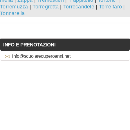
melia
|
Zappa
|
Tremestieri
|
Trappitello
|
Tortorici
|
Torremuzza
|
Torregrotta
|
Torrecandele
|
Torre faro
|
Tonnarella
INFO E PRENOTAZIONI
info@scuolarecuperoanni.net