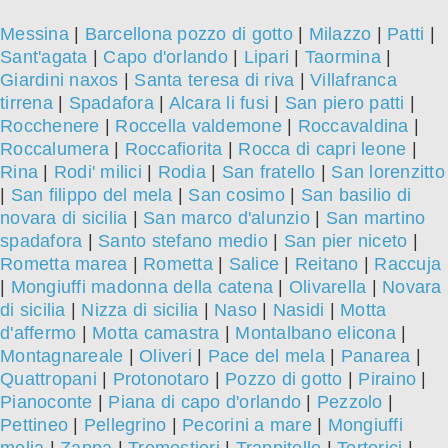
Messina
|
Barcellona pozzo di gotto
|
Milazzo
|
Patti
|
Sant'agata
|
Capo d'orlando
|
Lipari
|
Taormina
|
Giardini naxos
|
Santa teresa di riva
|
Villafranca
tirrena
|
Spadafora
|
Alcara li fusi
|
San piero patti
|
Rocchenere
|
Roccella valdemone
|
Roccavaldina
|
Roccalumera
|
Roccafiorita
|
Rocca di capri leone
|
Rina
|
Rodi' milici
|
Rodia
|
San fratello
|
San lorenzitto
|
San filippo del mela
|
San cosimo
|
San basilio di
novara di sicilia
|
San marco d'alunzio
|
San martino
spadafora
|
Santo stefano medio
|
San pier niceto
|
Rometta marea
|
Rometta
|
Salice
|
Reitano
|
Raccuja
|
Mongiuffi madonna della catena
|
Olivarella
|
Novara
di sicilia
|
Nizza di sicilia
|
Naso
|
Nasidi
|
Motta
d'affermo
|
Motta camastra
|
Montalbano elicona
|
Montagnareale
|
Oliveri
|
Pace del mela
|
Panarea
|
Quattropani
|
Protonotaro
|
Pozzo di gotto
|
Piraino
|
Pianoconte
|
Piana di capo d'orlando
|
Pezzolo
|
Pettineo
|
Pellegrino
|
Pecorini a mare
|
Mongiuffi