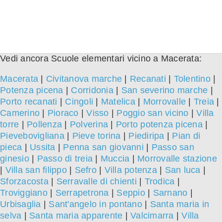
Vedi ancora Scuole elementari vicino a Macerata:
Macerata
|
Civitanova marche
|
Recanati
|
Tolentino
|
Potenza picena
|
Corridonia
|
San severino marche
|
Porto recanati
|
Cingoli
|
Matelica
|
Morrovalle
|
Treia
|
Camerino
|
Pioraco
|
Visso
|
Poggio san vicino
|
Villa
torre
|
Pollenza
|
Polverina
|
Porto potenza picena
|
Pievebovigliana
|
Pieve torina
|
Piediripa
|
Pian di
pieca
|
Ussita
|
Penna san giovanni
|
Passo san
ginesio
|
Passo di treia
|
Muccia
|
Morrovalle stazione
|
Villa san filippo
|
Sefro
|
Villa potenza
|
San luca
|
Sforzacosta
|
Serravalle di chienti
|
Trodica
|
Troviggiano
|
Serrapetrona
|
Seppio
|
Sarnano
|
Urbisaglia
|
Sant'angelo in pontano
|
Santa maria in
selva
|
Santa maria apparente
|
Valcimarra
|
Villa