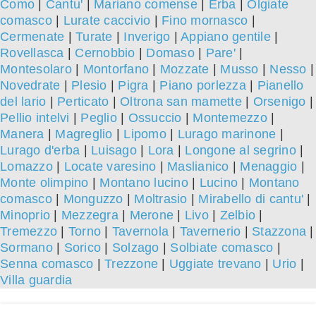
Como
|
Cantu'
|
Mariano comense
|
Erba
|
Olgiate
comasco
|
Lurate caccivio
|
Fino mornasco
|
Cermenate
|
Turate
|
Inverigo
|
Appiano gentile
|
Rovellasca
|
Cernobbio
|
Domaso
|
Pare'
|
Montesolaro
|
Montorfano
|
Mozzate
|
Musso
|
Nesso
|
Novedrate
|
Plesio
|
Pigra
|
Piano porlezza
|
Pianello
del lario
|
Perticato
|
Oltrona san mamette
|
Orsenigo
|
Pellio intelvi
|
Peglio
|
Ossuccio
|
Montemezzo
|
Manera
|
Magreglio
|
Lipomo
|
Lurago marinone
|
Lurago d'erba
|
Luisago
|
Lora
|
Longone al segrino
|
Lomazzo
|
Locate varesino
|
Maslianico
|
Menaggio
|
Monte olimpino
|
Montano lucino
|
Lucino
|
Montano
comasco
|
Monguzzo
|
Moltrasio
|
Mirabello di cantu'
|
Minoprio
|
Mezzegra
|
Merone
|
Livo
|
Zelbio
|
Tremezzo
|
Torno
|
Tavernola
|
Tavernerio
|
Stazzona
|
Sormano
|
Sorico
|
Solzago
|
Solbiate comasco
|
Senna comasco
|
Trezzone
|
Uggiate trevano
|
Urio
|
Villa guardia