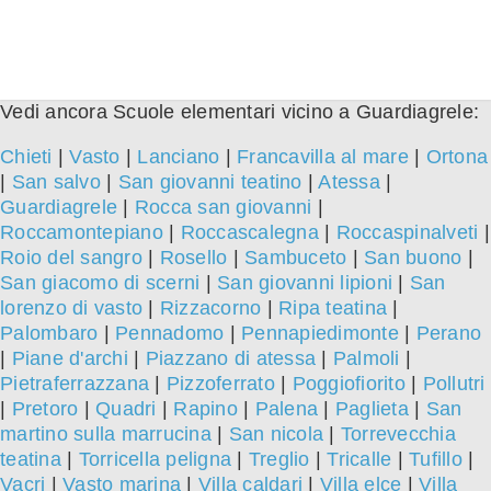
Vedi ancora Scuole elementari vicino a Guardiagrele:
Chieti
|
Vasto
|
Lanciano
|
Francavilla al mare
|
Ortona
|
San salvo
|
San giovanni teatino
|
Atessa
|
Guardiagrele
|
Rocca san giovanni
|
Roccamontepiano
|
Roccascalegna
|
Roccaspinalveti
|
Roio del sangro
|
Rosello
|
Sambuceto
|
San buono
|
San giacomo di scerni
|
San giovanni lipioni
|
San
lorenzo di vasto
|
Rizzacorno
|
Ripa teatina
|
Palombaro
|
Pennadomo
|
Pennapiedimonte
|
Perano
|
Piane d'archi
|
Piazzano di atessa
|
Palmoli
|
Pietraferrazzana
|
Pizzoferrato
|
Poggiofiorito
|
Pollutri
|
Pretoro
|
Quadri
|
Rapino
|
Palena
|
Paglieta
|
San
martino sulla marrucina
|
San nicola
|
Torrevecchia
teatina
|
Torricella peligna
|
Treglio
|
Tricalle
|
Tufillo
|
Vacri
|
Vasto marina
|
Villa caldari
|
Villa elce
|
Villa