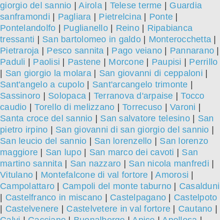
giorgio del sannio
|
Airola
|
Telese terme
|
Guardia
sanframondi
|
Pagliara
|
Pietrelcina
|
Ponte
|
Pontelandolfo
|
Puglianello
|
Reino
|
Ripabianca
tressanti
|
San bartolomeo in galdo
|
Monterocchetta
|
Pietraroja
|
Pesco sannita
|
Pago veiano
|
Pannarano
|
Paduli
|
Paolisi
|
Pastene
|
Morcone
|
Paupisi
|
Perrillo
|
San giorgio la molara
|
San giovanni di ceppaloni
|
Sant'angelo a cupolo
|
Sant'arcangelo trimonte
|
Sassinoro
|
Solopaca
|
Terranova d'arpaise
|
Tocco
caudio
|
Torello di melizzano
|
Torrecuso
|
Varoni
|
Santa croce del sannio
|
San salvatore telesino
|
San
pietro irpino
|
San giovanni di san giorgio del sannio
|
San leucio del sannio
|
San lorenzello
|
San lorenzo
maggiore
|
San lupo
|
San marco dei cavoti
|
San
martino sannita
|
San nazzaro
|
San nicola manfredi
|
Vitulano
|
Montefalcone di val fortore
|
Amorosi
|
Campolattaro
|
Campoli del monte taburno
|
Casalduni
|
Castelfranco in miscano
|
Castelpagano
|
Castelpoto
|
Castelvenere
|
Castelvetere in val fortore
|
Cautano
|