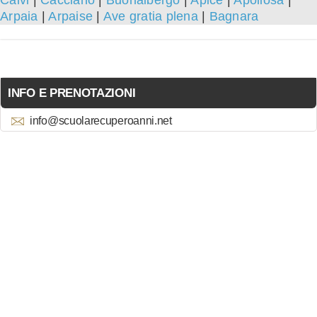
Calvi
|
Cacciano
|
Buonalbergo
|
Apice
|
Apollosa
|
Arpaia
|
Arpaise
|
Ave gratia plena
|
Bagnara
INFO E PRENOTAZIONI
info@scuolarecuperoanni.net