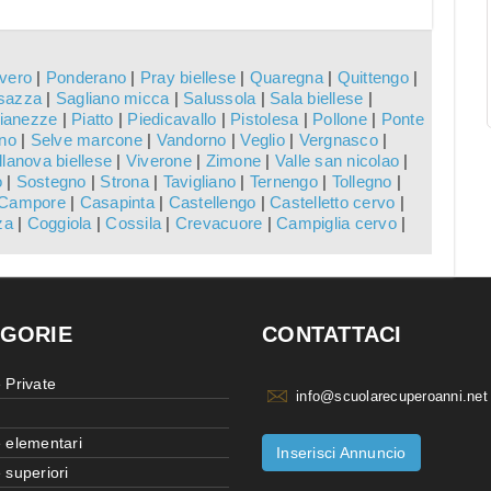
:
ivero
|
Ponderano
|
Pray biellese
|
Quaregna
|
Quittengo
|
sazza
|
Sagliano micca
|
Salussola
|
Sala biellese
|
ianezze
|
Piatto
|
Piedicavallo
|
Pistolesa
|
Pollone
|
Ponte
ano
|
Selve marcone
|
Vandorno
|
Veglio
|
Vergnasco
|
llanova biellese
|
Viverone
|
Zimone
|
Valle san nicolao
|
o
|
Sostegno
|
Strona
|
Tavigliano
|
Ternengo
|
Tollegno
|
Campore
|
Casapinta
|
Castellengo
|
Castelletto cervo
|
za
|
Coggiola
|
Cossila
|
Crevacuore
|
Campiglia cervo
|
GORIE
CONTATTACI
 Private
info@scuolarecuperoanni.net
 elementari
Inserisci Annuncio
 superiori