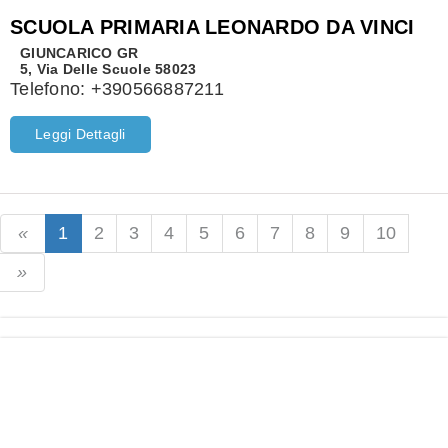
SCUOLA PRIMARIA LEONARDO DA VINCI
GIUNCARICO
GR
5, Via Delle Scuole 58023
Telefono:
+390566887211
Leggi Dettagli
1
2
3
4
5
6
7
8
9
10